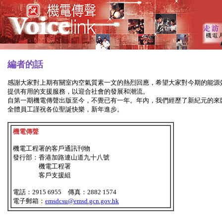
編者的話
感謝大家對上期有關室內空氣質素一文的熱烈回應，希望大家對今期的能源
提供有用的支援服務，以迎合社會的發展和潮流。
自第一期機電傳聲出版至今，不覺已有一年。年內，我們經歷了新紀元的來
全體員工謹祝各位聖誕快樂，新年進步。
機電傳聲
機電工程署的客戶通訊刊物
發行部：香港加路連山道九十八號
機電工程署
客戶支援組
電話：2915 6955 傳真：2882 1574
電子郵箱：
emsdcsu@emsd.gcn.gov.hk