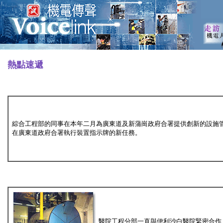
熱點速遞
綜合工程部的同事在本年二月為廣東道及新蒲崗政府合署提供創新的設施
在廣東道政府合署執行裝置指示牌的新任務。
醫院工程分部一直與伊利沙白醫院緊密合作