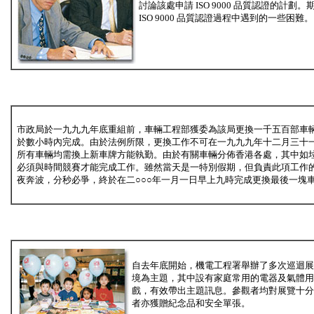
討論該處申請 ISO 9000 品質認證的
ISO 9000 品質認證過程中遇到的一些困難。
市政局於一九九九年底重組前，車輛工程部獲委為該局更換一千五百部車
於數小時內完成。由於法例所限，更換工作不可在一九九九年十二月三十
所有車輛均需換上新車牌方能執勤。由於有關車輛分佈香港各處，其中如
必須與時間競賽才能完成工作。雖然當天是一特別假期，但負責此項工作
夜奔波，分秒必爭，終於在二○○○年一月一日早上九時完成更換最後一塊
自去年底開始，機電工程署舉辦了多次巡迴展
境為主題，其中設有家庭常用的電器及氣體用
戲，有效帶出主題訊息。參觀者均對展覽十分
者亦獲贈紀念品和安全單張。