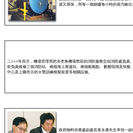
源又環保，而每一個鍋爐每小時的蒸汽輸出量
二○○○年四月，機場管理局把赤杢角機場禁區的消防服務交由消防處負責
前負責維修三個消防站、兩個海上救援站、兩個船舶點、數艘指揮及快艇
中心及上圖所示的火警訓練模擬裝置等相關設施。
政府物料供應處副處長黃永康先生率領一組