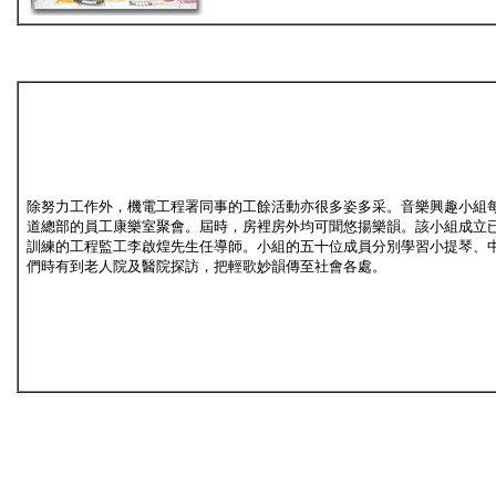
除努力工作外，機電工程署同事的工餘活動亦很多姿多采。音樂興趣小組
道總部的員工康樂室聚會。屆時，房裡房外均可聞悠揚樂韻。該小組成立
訓練的工程監工李啟煌先生任導師。小組的五十位成員分別學習小提琴、
們時有到老人院及醫院探訪，把輕歌妙韻傳至社會各處。