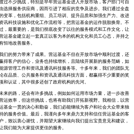
渡过不少挑战，特别是早年营运基金进入开放市场，客户部门可自
由选择服务供应商，因而引进了相应的竞争及进步。我们通过全盘
的变革，包括机构重组、员工培训、提升品质和加强生产力、改进
资讯科技设施和优化工作流程等，把营运基金的运作脱胎换骨。不
过，最重要的，是我们彻底改变了以往的服务模式和工作文化，让
营运基金建立起一套真正以客为本的机构文化和员工心态，并持之
有恒地改善服务。
我们的努力带来了成果。营运基金不但在开放市场中顺利过渡，还
赢得客户的信心，业务也持续增长，且陆续开展新的服务范畴，如
能源管理工作和资讯及通讯科技服务等。十多年来，我们的团队无
论在品质、公共服务和资讯及通讯科技方面，都赢得不少重要的奖
项和认证，其中很多还创了政府机构的先河。
未来的路，还会有许多挑战，例如如何运用市场力量，进一步改善
营运效率，但这些挑战，也将有助我们开拓新视野。我相信，以营
运基金一贯的决心和勤奋，我们必能继续为客户和社会大众带来独
特的服务价值。最后，我谨向多年来鼎力支持和信任营运基金的客
户，致以衷心谢忱，并期望大家继续向我们提出宝贵意见和建议，
让我们能为大家提供更佳的服务。