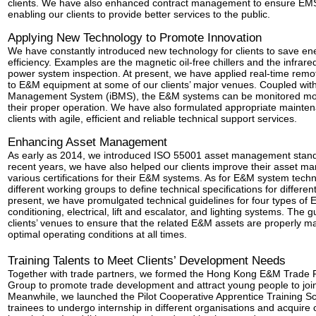
clients. We have also enhanced contract management to ensure EMST
enabling our clients to provide better services to the public.
Applying New Technology to Promote Innovation
We have constantly introduced new technology for clients to save e
efficiency. Examples are the magnetic oil-free chillers and the infrar
power system inspection. At present, we have applied real-time remo
to E&M equipment at some of our clients’ major venues. Coupled with
Management System (iBMS), the E&M systems can be monitored more
their proper operation. We have also formulated appropriate mainten
clients with agile, efficient and reliable technical support services.
Enhancing Asset Management
As early as 2014, we introduced ISO 55001 asset management standa
recent years, we have also helped our clients improve their asset 
various certifications for their E&M systems. As for E&M system tech
different working groups to define technical specifications for differe
present, we have promulgated technical guidelines for four types of 
conditioning, electrical, lift and escalator, and lighting systems. The g
clients’ venues to ensure that the related E&M assets are properly 
optimal operating conditions at all times.
Training Talents to Meet Clients’ Development Needs
Together with trade partners, we formed the Hong Kong E&M Trade 
Group to promote trade development and attract young people to join
Meanwhile, we launched the Pilot Cooperative Apprentice Training Sch
trainees to undergo internship in different organisations and acquire 