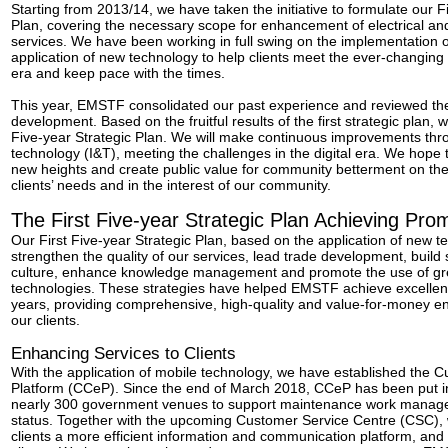
Starting from 2013/14, we have taken the initiative to formulate our Fi
Plan, covering the necessary scope for enhancement of electrical a
services. We have been working in full swing on the implementation
application of new technology to help clients meet the ever-changing
era and keep pace with the times.
This year, EMSTF consolidated our past experience and reviewed the
development. Based on the fruitful results of the first strategic plan
Five-year Strategic Plan. We will make continuous improvements thr
technology (I&T), meeting the challenges in the digital era. We hope 
new heights and create public value for community betterment on th
clients’ needs and in the interest of our community.
The First Five-year Strategic Plan Achieving Pro
Our First Five
-year Strategic Plan, based on the application of new t
strengthen the quality of our services, lead trade development, build 
culture, enhance knowledge management and promote the use of gr
technologies. These strategies have helped EMSTF achieve excellent r
years, providing comprehensive, high-quality and value-for-money en
our clients.
Enhancing Services to Clients
With the application of mobile technology, we have established the C
Platform (CCeP). Since the end of March 2018, CCeP has been put int
nearly 300 government venues to support maintenance work managem
status. Together with the upcoming Customer Service Centre (CSC), w
clients a more efficient information and communication platform, and 