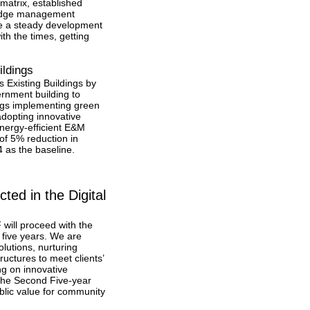
atrix, established
ledge management
re a steady development
th the times, getting
ildings
Existing Buildings by
ernment building to
dings implementing green
adopting innovative
nergy-efficient E&M
 of 5% reduction in
 as the baseline.
ted in the Digital
will proceed with the
 five years. We are
lutions, nurturing
uctures to meet clients’
ng on innovative
 the Second Five-year
blic value for community