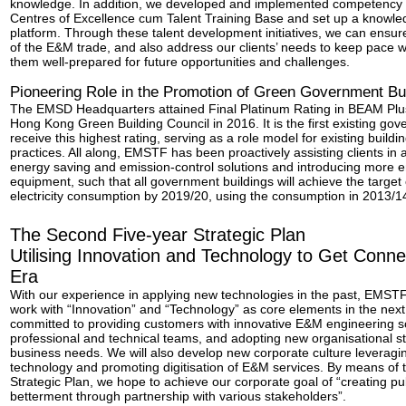
knowledge. In addition, we developed and implemented competency m
Centres of Excellence cum Talent Training Base and set up a know
platform. Through these talent development initiatives, we can ensu
of the E&M trade, and also address our clients’ needs to keep pace wi
them well-prepared for future opportunities and challenges.
Pioneering Role in the Promotion of Green Government Bu
The EMSD Headquarters attained Final Platinum Rating in BEAM Plus 
Hong Kong Green Building Council in 2016. It is the first existing gov
receive this highest rating, serving as a role model for existing buil
practices. All along, EMSTF has been proactively assisting clients in 
energy saving and emission-control solutions and introducing more e
equipment, such that all government buildings will achieve the target
electricity consumption by 2019/20, using the consumption in 2013/14
The Second Five-year Strategic Plan
Utilising Innovation and Technology to Get Connec
Era
With our experience in applying new technologies in the past, EMSTF 
work with “Innovation” and “Technology” as core elements in the next
committed to providing customers with innovative E&M engineering so
professional and technical teams, and adopting new organisational str
business needs. We will also develop new corporate culture leveragi
technology and promoting digitisation of E&M services. By means of
Strategic Plan, we hope to achieve our corporate goal of “creating pu
betterment through partnership with various stakeholders”.