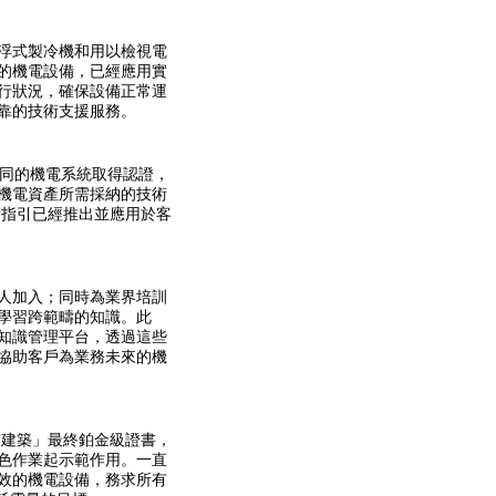
浮式製冷機和用以檢視電
的機電設備，已經應用實
行狀況，確保設備正常運
靠的技術支援服務。
為不同的機電系統取得認證，
機電資產所需採納的技術
術指引已經推出並應用於客
人加入；同時為業界培訓
學習跨範疇的知識。此
知識管理平台，透過這些
協助客戶為業務未來的機
有建築」最終鉑金級證書，
色作業起示範作用。一直
效的機電設備，務求所有