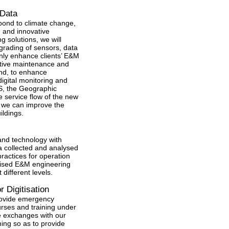
 Data
spond to climate change,
g and innovative
g solutions, we will
upgrading of sensors, data
only enhance clients’ E&M
ictive maintenance and
and, to enhance
digital monitoring and
MS, the Geographic
e service flow of the new
, we can improve the
ildings.
 and technology with
ta collected and analysed
ractices for operation
tised E&M engineering
different levels.
 Digitisation
provide emergency
rses and training under
ge exchanges with our
ing so as to provide