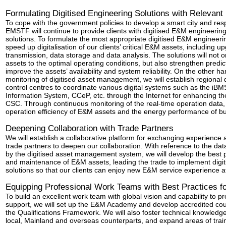
Formulating Digitised Engineering Solutions with Relevant
To cope with the government policies to develop a smart city and re
EMSTF will continue to provide clients with digitised E&M engineerin
solutions. To formulate the most appropriate digitised E&M engineerin
speed up digitalisation of our clients’ critical E&M assets, including 
transmission, data storage and data analysis. The solutions will not 
assets to the optimal operating conditions, but also strengthen pred
improve the assets’ availability and system reliability. On the other h
monitoring of digitised asset management, we will establish regional 
control centres to coordinate various digital systems such as the iB
Information System, CCeP, etc. through the Internet for enhancing th
CSC. Through continuous monitoring of the real-time operation data
operation efficiency of E&M assets and the energy performance of bu
Deepening Collaboration with Trade Partners
We will establish a collaborative platform for exchanging experience
trade partners to deepen our collaboration. With reference to the da
by the digitised asset management system, we will develop the best p
and maintenance of E&M assets, leading the trade to implement digi
solutions so that our clients can enjoy new E&M service experience at 
Equipping Professional Work Teams with Best Practices for
To build an excellent work team with global vision and capability to 
support, we will set up the E&M Academy and develop accredited cou
the Qualifications Framework. We will also foster technical knowled
local, Mainland and overseas counterparts, and expand areas of train