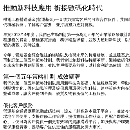
推動新科技應用 銜接數碼化時代
機電工程營運基金(營運基金)一直致力擔當客戶的可靠合作伙伴，共同
們積極聆聽，了解客戶需要，並持續努力應對挑戰。
早於2013/14年度，我們已主動制訂第一份為期五年的企業策略發展
程服務的範圍，積極落實措施，務求精益求精，並致力應用新科技，以
變的挑戰，與時並進。
今年，營運基金綜合過往的經驗以及檢視未來的長遠發展，並且建基於
再制訂第二個五年策略計劃。我們會以創新科技持續革新，迎接數碼化
金未來能夠再創新景象，並以客戶需要為前提，以社會利益為依歸，創
第一個五年策略計劃 成效顯著
我們的第一個五年策略計劃以應用新科技為基礎，加強服務質素，帶動
與關懷文化，優化知識管理及提倡應用環保節能科技。這些策略方向在
豐碩成果，讓客戶得到全面、優質及物有所值的工程服務。
優化客戶服務
營運基金通過應用流動數碼技術，設立「顧客為本電子平台」，並於今年
場地全面使用，支援維修工作管理，提供實時工作狀況；再配合即將落
心」，便可為客戶提供一個更有效率的資訊溝通平台，加强與客戶聯繫
確保服務質素，協助客戶提供更佳的服務惠及廣大市民。