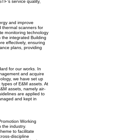
F’s service quality,
nergy and improve
ed thermal scanners for
te monitoring technology
 the integrated Building
 effectively, ensuring
ance plans, providing
rd for our works. In
management and acquire
nology, we have set up
nt types of E&M assets. At
E&M assets, namely air-
uidelines are applied to
managed and kept in
Promotion Working
 the industry.
eme to facilitate
cross-discipline