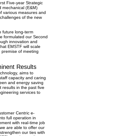
rst Five-year Strategic
nd mechanical (E&M)
 of various measures and
 challenges of the new
 future long-term
, we formulated our Second
ough innovation and
that EMSTF will scale
e premise of meeting
minent Results
echnology, aims to
staff capacity and caring
een and energy saving
esults in the past five
gineering services to
ustomer Centric e-
o full operation in
ent with real-time job
e are able to offer our
strengthen our ties with