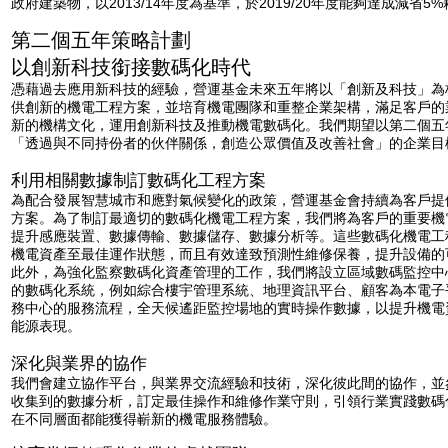
政府建築物，以2013/14年度為基準，於2019/20年度能夠達成減省5
第二個五年策略計劃
以創新科技銜接數碼化時代
憑藉過去應用新科技的經驗，營運基金未來五年將以「創新及科技」為
供創新的機電工程方案，並培育機電團隊和重整企業架構，滿足客戶的
新的機構文化，運用創新科技及推動機電數碼化。我們期望以第二個五
「透過與不同持份者的伙伴關係，創造公眾價值及改善社會」的企業目
利用相關數據制訂數碼化工程方案
為配合發展智慧城市和應對氣候變化的政策，營運基金會持續為客戶提
方案。為了制訂最適切的數碼化機電工程方案，我們將為客戶的重要機
提升感應裝置、數據傳輸、數據儲存、數據分析等。這些數碼化機電工
機電資產至最佳運作狀態，而且有效達致預測性維修保養，提升設備的
此外，為強化監察數碼化資產管理的工作，我們將設立區域數碼監控中
的數碼化系統，例如綜合樓宇管理系統、地理資訊平台、顧客為本電子
務中心的服務流程，全天候遙距監控場地的實時操作數據，以提升機電
能源表現。
深化與業界的協作
我們會建立協作平台，與業界交流經驗和技術，深化彼此間的協作，並
收集到的數據分析，訂定最佳操作和維修作業守則，引領行業實踐數碼
在不同層面都能獲得嶄新的機電服務體驗。