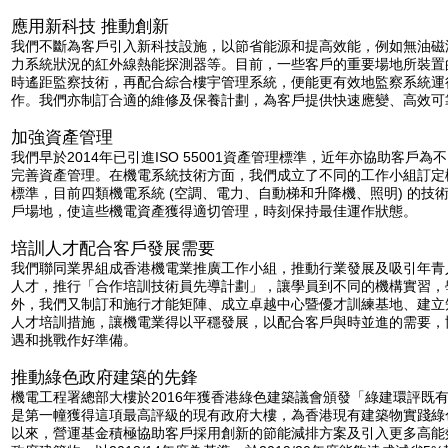
應用新科技 推動創新
我們不斷為客戶引入新科技設施，以節省能源和提高效能，例如無油磁
力系統狀況的紅外線熱能探測器等。目前，一些客戶的重要場地所裝置
時遙距監察技術，再配合綜合樓宇管理系統，便能更有效地監察系統運
作。我們亦制訂合適的維修及保養計劃，為客戶提供快速應變、高效可
加強資產管理
我們早於2014年已引進ISO 55001資產管理標準，近年亦協助客戶
完善資產管理。在機電系統技術方面，我們成立了不同的工作小組訂定
標準，目前四類機電系統 (空調、電力、自動梯和升降機、照明) 的技
戶場地，使這些機電資產獲得適切管理，時刻保持最佳運作狀態。
培訓人才配合客戶發展需要
我們聯同業界組成香港機電業推廣工作小組，推動行業發展及吸引年青
人才，推行「合作培訓技術員先導計劃」，讓學員到不同的機構實習，
外，我們又制訂和施行才能矩陣、成立卓越中心暨優才訓練基地、建立
人才培訓措施，讓機電業得以平穩發展，以配合客戶與時並進的需要，
遇和挑戰作好準備。
推動綠色政府建築的先鋒
機電工程署總部大樓於2016年獲香港綠色建築議會頒發「綠建環評既
是第一幢獲得這項最高評級的現有政府大樓，為香港現有建築物實踐綠
以來，營運基金積極協助客戶採用創新的節能減排方案及引入更多高能