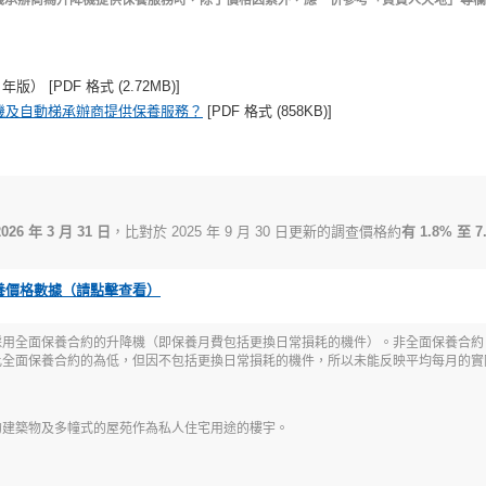
機承辦商為升降機提供保養服務時，除了價格因素外，應一併參考「負責人天地」專欄
 年版） [PDF 格式 (2.72MB)]
機及自動梯承辦商提供保養服務？
[PDF 格式 (858KB)]
 年 3 月 31 日
，比對於 2025 年 9 月 30 日更新的調查價格約
有 1.8% 至 
養價格數據（請點擊查看）
採用全面保養合約的升降機（即保養月費包括更換日常損耗的機件）。非全面保養合約
比全面保養合約的為低，但因不包括更換日常損耗的機件，所以未能反映平均每月的實
的建築物及多幢式的屋苑作為私人住宅用途的樓宇。