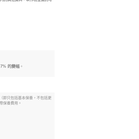
內的其他資料，以作出全面的考
7.7% 的變幅
。
（即只包括基本保養，不包括更
際保養費用。