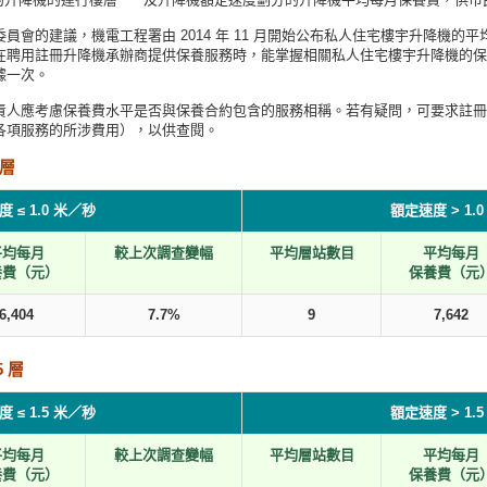
員會的建議，機電工程署由 2014 年 11 月開始公布私人住宅樓宇升降機的
在聘用註冊升降機承辦商提供保養服務時，能掌握相關私人住宅樓宇升降機的保
據一次。
責人應考慮保養費水平是否與保養合約包含的服務相稱。若有疑問，可要求註冊
各項服務的所涉費用），以供查閱。
 層
 ≤ 1.0 米／秒
額定速度 > 1.
平均每月
較上次調查變幅
平均層站數目
平均每月
養費（元）
保養費（元
6,404
7.7%
9
7,642
 層
 ≤ 1.5 米／秒
額定速度 > 1.
平均每月
較上次調查變幅
平均層站數目
平均每月
養費（元）
保養費（元