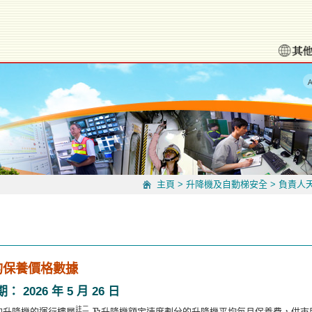
主頁
>
升降機及自動梯安全
>
負責人
的保養價格數據
026 年 5 月 26 日
註二
的升降機的運行樓層
及升降機額定速度劃分的升降機平均每月保養費，供市