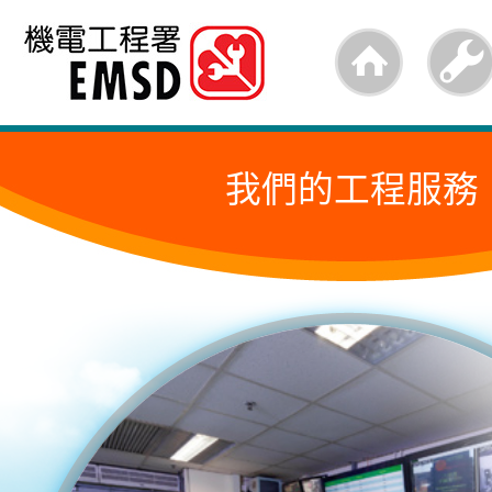
跳
至
內
容
我們的工程服務
的
開
始