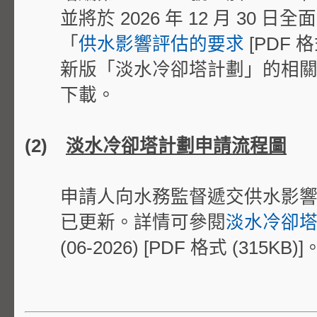
並
將於
2026 年 12 月 30 
「
供水影響評估的要求
[PDF 格
[PDF 格式 (
3.78MB)] 內陳述的要求。
新版「淡水冷卻塔計劃」的相
下載。
淡水冷卻塔操作及維修的良
(2)
淡水冷卻塔計劃申請流程圖
冷卻塔擁有人應保持淡水冷卻塔處於妥
眾構成的污染和滋擾減至最低。為此，
申請人向
水務監督遞交
供水影
二部制定了
淡水冷卻塔操作及維修的良
已更新。
詳情可參閱
淡水冷卻
（2023 年版）
[PDF 格式 (11.8MB)]
(06-2026) [PDF 格式 (315KB)]