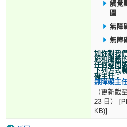
觸覺
圖
無障
無障
如你對我
施和服務
任何疑問
下列方式
礙主任：
無障礙主
（更新截至 2
23 日） [P
KB)]