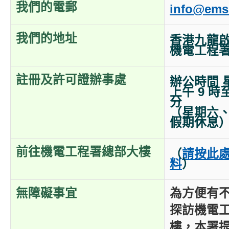
我們的電郵
info@ems
我們的地址
香港九龍啟
機電工程
註冊及許可證辦事處
辦公時間 
上午 9 時至
分
（星期六
假期休息
前往機電工程署總部大樓
（
請按此
料
）
無障礙事宜
為方便有
探訪機電
樓，本署