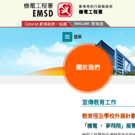
跳
至
內
容
的
選單
開
始
關於我們
宣傳教育工作
教育徑及學校外展計
「機電 ‧ 夢飛翔」展
機電工程署是全港機電安全的