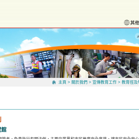
主頁
>
關於我們
>
宣傳教育工作
>
教育徑及
劃
覽館
規管者，負責執行有關法例，
主要向業界和市民推廣安全意識，讓市民安全安心