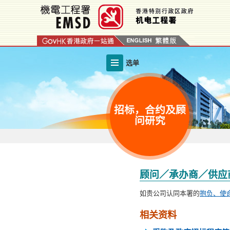
跳
至
内
容
的
选单
开
始
招标，合约及顾
问研究
顾问／承办商／供应
如贵公司认同本署的
抱负、使
相关资料