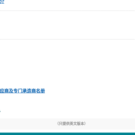
介
应商及专门承造商名册
告
（只提供英文版本）