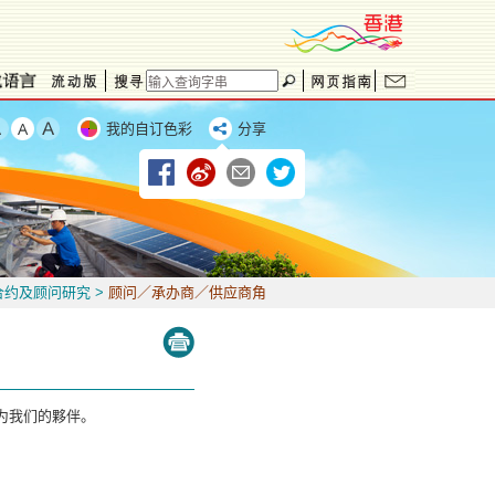
我的自订色彩
分享
合约及顾问研究
>
顾问／承办商／供应商角
为我们的夥伴。