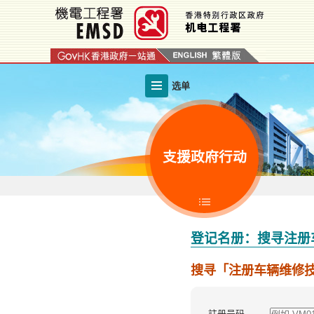
跳
至
内
容
的
选单
开
始
支援政府行动
登记名册：搜寻注册
搜寻「注册车辆维修
註册号码