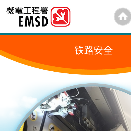
跳
至
内
容
铁路安全
的
开
始