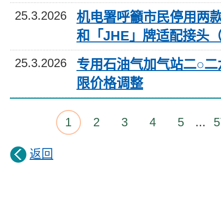
25.3.2026
机电署呼籲市民停用两款「
和「JHE」牌适配接头
25.3.2026
专用石油气加气站二○二
限价格调整
1
2
3
4
5
...
5
返回