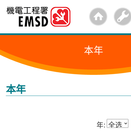
跳
至
内
容
本年
的
开
始
本年
年: