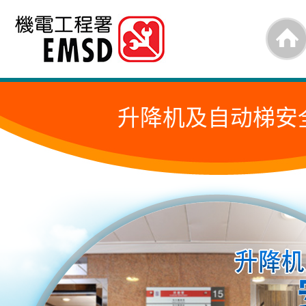
跳
至
内
容
升降机及自动梯安
的
开
始