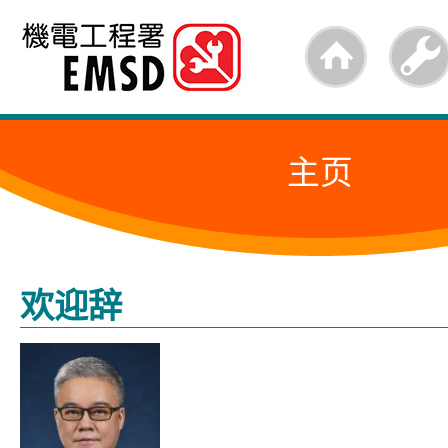
跳
至
内
容
主页
的
开
始
欢迎辞