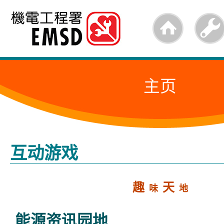
跳
至
内
容
主页
的
开
始
互动游戏
趣
天
味
地
能源资讯园地