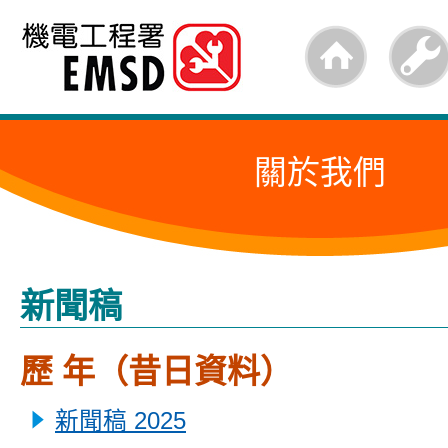
跳
至
內
容
關於我們
的
開
始
新聞稿
歷 年（昔日資料）
新聞稿 2025