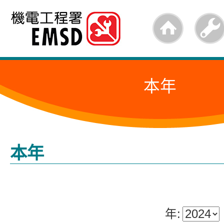
跳
至
内
容
本年
的
开
始
本年
年: