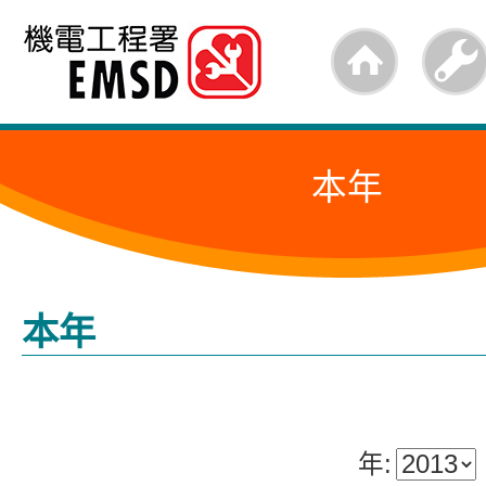
跳
至
内
容
本年
的
开
始
本年
年: