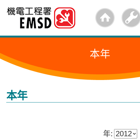
跳
至
内
容
本年
的
开
始
本年
年: