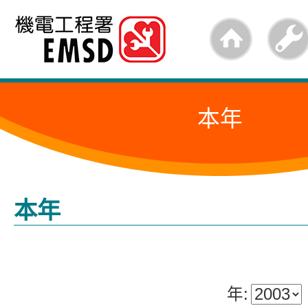
跳
至
内
容
本年
的
开
始
本年
年: